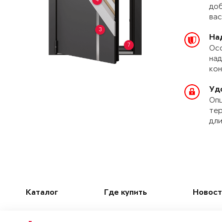
доб
вас
3
На
7
Осо
над
кон
Уд
Опц
тер
дли
Каталог
Где купить
Новост