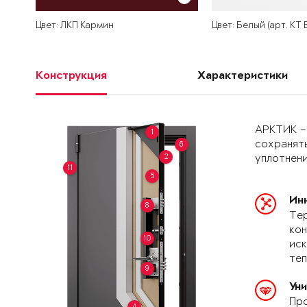
Цвет: ЛКП Кармин
Цвет: Белый (арт. КТ
Конструкция
Характеристики
АРКТИК –
1
сохранять
6
2
уплотнени
11
5
Ин
8
Тер
кон
10
иск
теп
9
Ун
Про
4