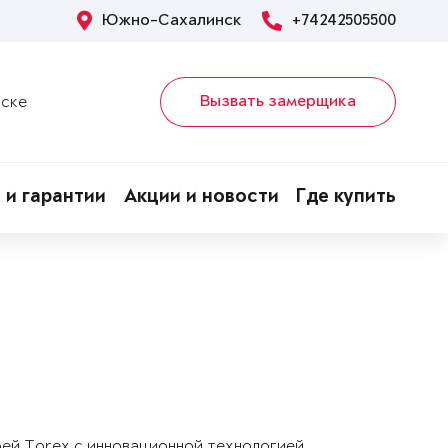
Южно-Сахалинск
+74242505500
Вызвать замерщика
нске
 и гарантии
Акции и новости
Где купить
рей Torex с инновационной технологией