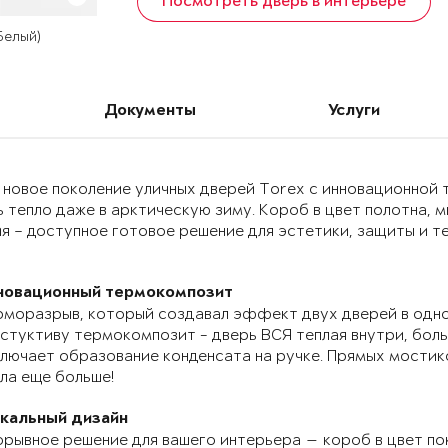
Посмотреть дверь в интерьере
 Белый)
Документы
Услуги
 новое поколение уличных дверей Torex с инновационно
 тепло даже в арктическую зиму. Короб в цвет полотна, 
я – доступное готовое решение для эстетики, защиты и т
новационный термокомпозит
моразрыв, который создавал эффект двух дверей в одно
стуктиву термокомпозит - дверь ВСЯ теплая внутри, бол
лючает образование конденсата на ручке. Прямых мостик
ла еще больше!
икальный дизайн
рывное решение для вашего интерьера — короб в цвет по