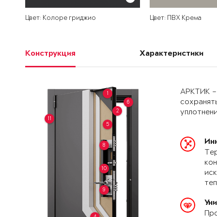
Цвет: Колоре гриджио
Цвет: ПВХ Крема
Конструкция
Характеристики
АРКТИК –
1
сохранять
6
2
уплотнени
11
5
Ин
8
Тер
кон
10
иск
теп
9
Ун
Про
4