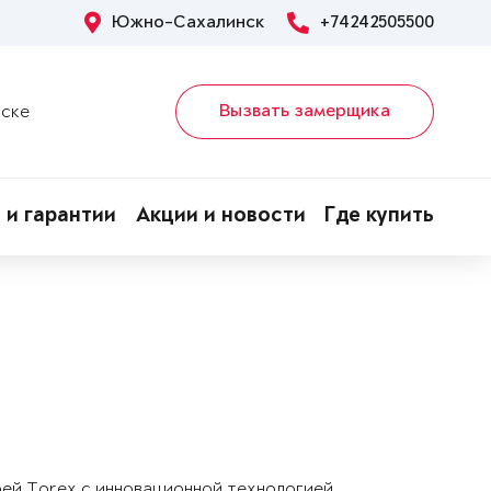
Южно-Сахалинск
+74242505500
Вызвать замерщика
нске
 и гарантии
Акции и новости
Где купить
рей Torex с инновационной технологией