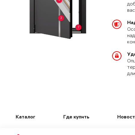
доб
вас
3
На
7
Осо
над
кон
Уд
Опц
тер
дли
Каталог
Где купить
Новост