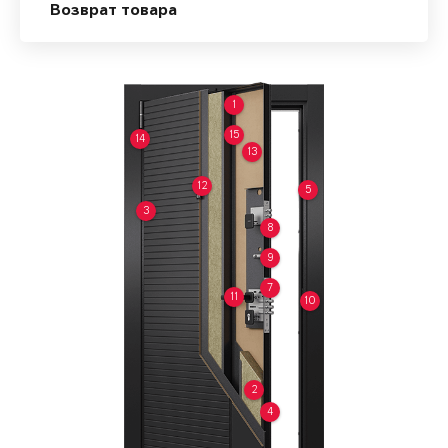
Возврат товара
1
15
14
13
12
5
3
8
9
7
11
10
2
4